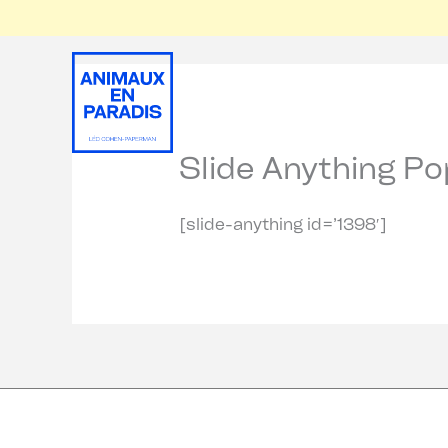
Aller
au
contenu
Slide Anything P
[slide-anything id=’1398′]