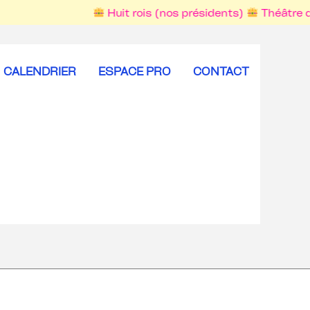
Huit rois (nos présidents)
Théâtre de 
CALENDRIER
ESPACE PRO
CONTACT